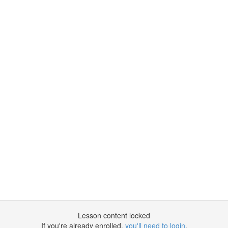
Lesson content locked
If you're already enrolled,
you'll need to login
.